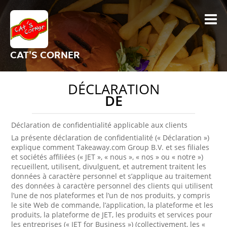
CAT'S CORNER
DÉCLARATION
DE
Déclaration de confidentialité applicable aux clients
La présente déclaration de confidentialité (« Déclaration »)
explique comment Takeaway.com Group B.V. et ses filiales
et sociétés affiliées (« JET », « nous », « nos » ou « notre »)
recueillent, utilisent, divulguent, et autrement traitent les
données à caractère personnel et s’applique au traitement
des données à caractère personnel des clients qui utilisent
l’une de nos plateformes et l’un de nos produits, y compris
le site Web de commande, l’application, la plateforme et les
produits, la plateforme de JET, les produits et services pour
les entreprises (« JET for Business ») (collectivement, les «