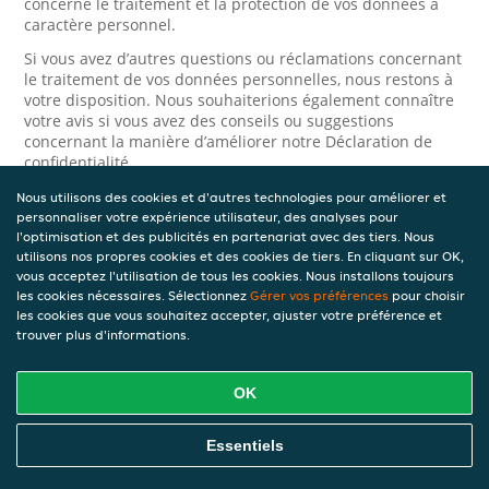
concerne le traitement et la protection de vos données à
caractère personnel.
Si vous avez d’autres questions ou réclamations concernant
le traitement de vos données personnelles, nous restons à
votre disposition. Nous souhaiterions également connaître
votre avis si vous avez des conseils ou suggestions
concernant la manière d’améliorer notre Déclaration de
confidentialité.
Nous utilisons des cookies et d'autres technologies pour améliorer et
Sécurité
personnaliser votre expérience utilisateur, des analyses pour
l'optimisation et des publicités en partenariat avec des tiers. Nous
JET prend la protection des données à caractère personnel
utilisons nos propres cookies et des cookies de tiers. En cliquant sur OK,
très au sérieux. Ainsi, nous prenons les mesures
vous acceptez l'utilisation de tous les cookies. Nous installons toujours
appropriées pour protéger vos données à caractère
les cookies nécessaires. Sélectionnez
Gérer vos préférences
pour choisir
personnel contre l’usage abusif, la perte, l’accès non
les cookies que vous souhaitez accepter, ajuster votre préférence et
autorisé, la divulgation non désirée et la modification non
trouver plus d'informations.
autorisée. Si vous avez des raisons de croire que vos
données à caractère personnel ne sont pas correctement
protégées ou si vous suspectez un usage abusif, veuillez
OK
nous contacter via le
formulaire de confidentialité
.
Essentiels
Comment nous contacter